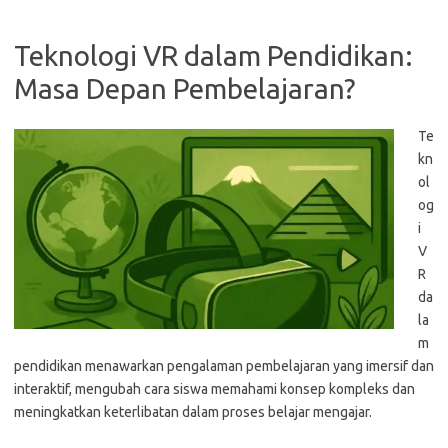
Teknologi VR dalam Pendidikan:
Masa Depan Pembelajaran?
Te
kn
ol
og
i
V
R
da
la
m
pendidikan menawarkan pengalaman pembelajaran yang imersif dan
interaktif, mengubah cara siswa memahami konsep kompleks dan
meningkatkan keterlibatan dalam proses belajar mengajar.