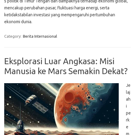
s politik di Timur Tengah dan dampaknya terhadap ekonomi global,
mencakup perubahan pasar, fluktuasi harga energi, serta
ketidakstabilan investasi yang mempengaruhi pertumbuhan
ekonomi dunia.
Category:
Berita Internasional
Eksplorasi Luar Angkasa: Misi
Manusia ke Mars Semakin Dekat?
Je
laj
ah
i
pe
rk
e
m