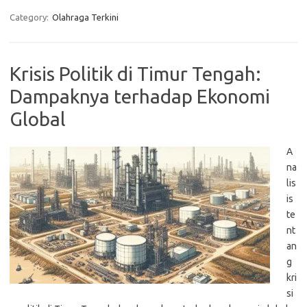
Category:
Olahraga Terkini
Krisis Politik di Timur Tengah:
Dampaknya terhadap Ekonomi
Global
A
na
lis
is
te
nt
an
g
kri
si