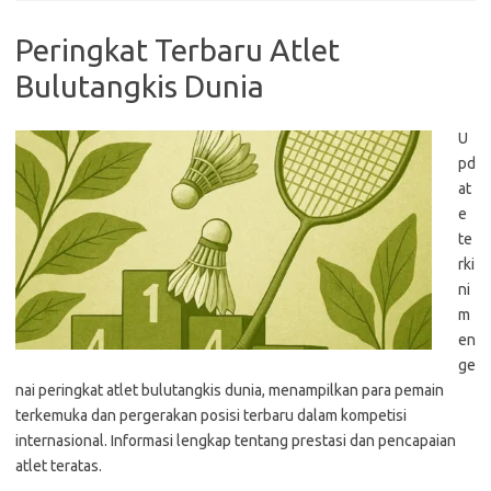
Peringkat Terbaru Atlet
Bulutangkis Dunia
U
pd
at
e
te
rki
ni
m
en
ge
nai peringkat atlet bulutangkis dunia, menampilkan para pemain
terkemuka dan pergerakan posisi terbaru dalam kompetisi
internasional. Informasi lengkap tentang prestasi dan pencapaian
atlet teratas.