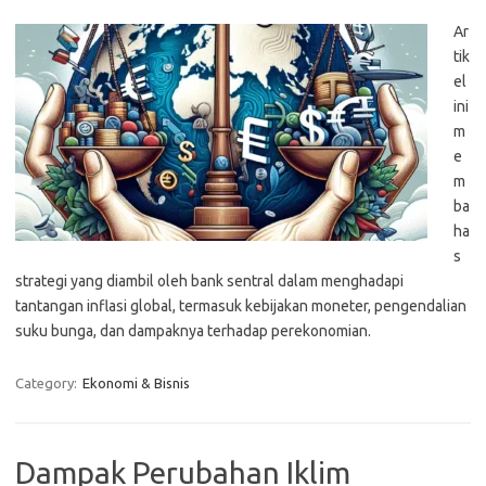
Ar
tik
el
ini
m
e
m
ba
ha
s
strategi yang diambil oleh bank sentral dalam menghadapi
tantangan inflasi global, termasuk kebijakan moneter, pengendalian
suku bunga, dan dampaknya terhadap perekonomian.
Category:
Ekonomi & Bisnis
Dampak Perubahan Iklim