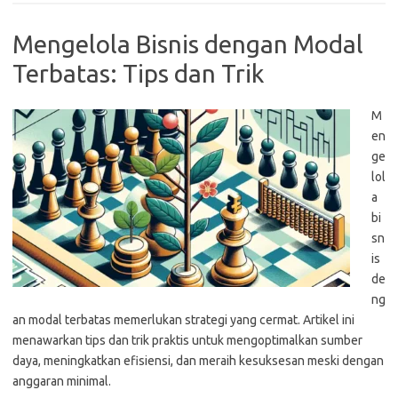
Mengelola Bisnis dengan Modal
Terbatas: Tips dan Trik
M
en
ge
lol
a
bi
sn
is
de
ng
an modal terbatas memerlukan strategi yang cermat. Artikel ini
menawarkan tips dan trik praktis untuk mengoptimalkan sumber
daya, meningkatkan efisiensi, dan meraih kesuksesan meski dengan
anggaran minimal.