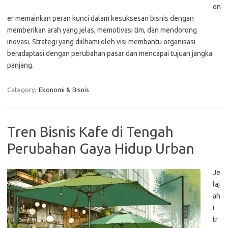
on
er memainkan peran kunci dalam kesuksesan bisnis dengan
memberikan arah yang jelas, memotivasi tim, dan mendorong
inovasi. Strategi yang diilhami oleh visi membantu organisasi
beradaptasi dengan perubahan pasar dan mencapai tujuan jangka
panjang.
Category:
Ekonomi & Bisnis
Tren Bisnis Kafe di Tengah
Perubahan Gaya Hidup Urban
Je
laj
ah
i
tr