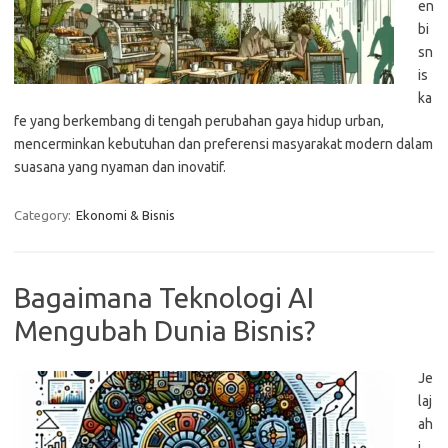
en
bi
sn
is
ka
fe yang berkembang di tengah perubahan gaya hidup urban,
mencerminkan kebutuhan dan preferensi masyarakat modern dalam
suasana yang nyaman dan inovatif.
Category:
Ekonomi & Bisnis
Bagaimana Teknologi AI
Mengubah Dunia Bisnis?
Je
laj
ah
i