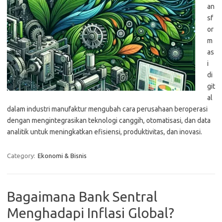
an
sf
or
m
as
i
di
git
al
dalam industri manufaktur mengubah cara perusahaan beroperasi
dengan mengintegrasikan teknologi canggih, otomatisasi, dan data
analitik untuk meningkatkan efisiensi, produktivitas, dan inovasi.
Category:
Ekonomi & Bisnis
Bagaimana Bank Sentral
Menghadapi Inflasi Global?