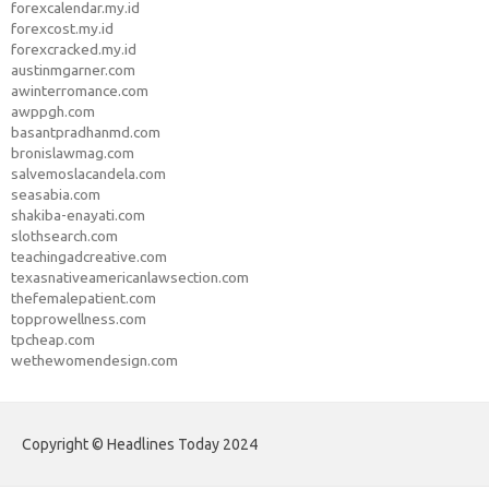
forexcalendar.my.id
forexcost.my.id
forexcracked.my.id
austinmgarner.com
awinterromance.com
awppgh.com
basantpradhanmd.com
bronislawmag.com
salvemoslacandela.com
seasabia.com
shakiba-enayati.com
slothsearch.com
teachingadcreative.com
texasnativeamericanlawsection.com
thefemalepatient.com
topprowellness.com
tpcheap.com
wethewomendesign.com
Copyright © Headlines Today 2024