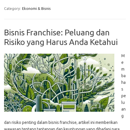
Category:
Ekonomi & Bisnis
Bisnis Franchise: Peluang dan
Risiko yang Harus Anda Ketahui
M
e
m
ba
ha
s
pe
lu
an
g
dan risiko penting dalam bisnis franchise, artikel ini memberikan
wawasan tentang tantangan dan keuntungan yang dihadapi para