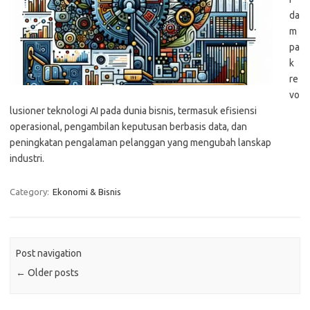
da
m
pa
k
re
vo
lusioner teknologi AI pada dunia bisnis, termasuk efisiensi
operasional, pengambilan keputusan berbasis data, dan
peningkatan pengalaman pelanggan yang mengubah lanskap
industri.
Category:
Ekonomi & Bisnis
Post navigation
←
Older posts