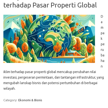
terhadap Pasar Properti Global
D
a
m
pa
k
pe
ru
ba
ha
n
iklim terhadap pasar properti global mencakup perubahan nilai
investasi, pergeseran permintaan, dan tantangan infrastruktur, yang
mengubah lanskap bisnis dan potensi pertumbuhan di berbagai
wilayah.
Category:
Ekonomi & Bisnis