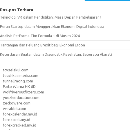
Pos-pos Terbaru
Teknologi VR dalam Pendidikan: Masa Depan Pembelajaran?
Peran Startup dalam Menggerakkan Ekonomi Digital Indonesia
Analisis Performa Tim Formula 1 di Musim 2024
Tantangan dan Peluang Brexit bagi Ekonomi Eropa
Kecerdasan Buatan dalam Diagnostik Kesehatan: Seberapa Akurat?
tcvselakui.com
touchkasimedia.com
tunnellracing.com
Paito Warna HK 6D
wolfriveroutfitters.com
youzhieducation.com
zeckoware.com
w-rabbit.com
forexcalendar.my.id
forexcost.my.id
forexcracked.my.id