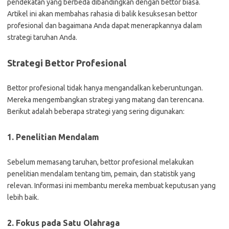
pendekatan yang berbeda dibandingkan dengan bettor biasa.
Artikel ini akan membahas rahasia di balik kesuksesan bettor
profesional dan bagaimana Anda dapat menerapkannya dalam
strategi taruhan Anda.
Strategi Bettor Profesional
Bettor profesional tidak hanya mengandalkan keberuntungan.
Mereka mengembangkan strategi yang matang dan terencana.
Berikut adalah beberapa strategi yang sering digunakan:
1. Penelitian Mendalam
Sebelum memasang taruhan, bettor profesional melakukan
penelitian mendalam tentang tim, pemain, dan statistik yang
relevan. Informasi ini membantu mereka membuat keputusan yang
lebih baik.
2. Fokus pada Satu Olahraga