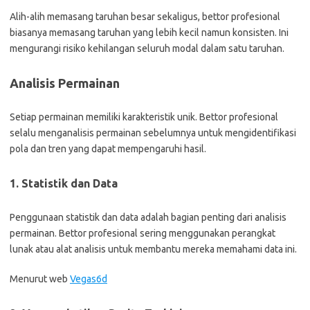
Alih-alih memasang taruhan besar sekaligus, bettor profesional
biasanya memasang taruhan yang lebih kecil namun konsisten. Ini
mengurangi risiko kehilangan seluruh modal dalam satu taruhan.
Analisis Permainan
Setiap permainan memiliki karakteristik unik. Bettor profesional
selalu menganalisis permainan sebelumnya untuk mengidentifikasi
pola dan tren yang dapat mempengaruhi hasil.
1. Statistik dan Data
Penggunaan statistik dan data adalah bagian penting dari analisis
permainan. Bettor profesional sering menggunakan perangkat
lunak atau alat analisis untuk membantu mereka memahami data ini.
Menurut web
Vegas6d