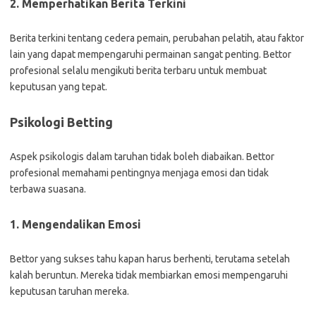
2. Memperhatikan Berita Terkini
Berita terkini tentang cedera pemain, perubahan pelatih, atau faktor
lain yang dapat mempengaruhi permainan sangat penting. Bettor
profesional selalu mengikuti berita terbaru untuk membuat
keputusan yang tepat.
Psikologi Betting
Aspek psikologis dalam taruhan tidak boleh diabaikan. Bettor
profesional memahami pentingnya menjaga emosi dan tidak
terbawa suasana.
1. Mengendalikan Emosi
Bettor yang sukses tahu kapan harus berhenti, terutama setelah
kalah beruntun. Mereka tidak membiarkan emosi mempengaruhi
keputusan taruhan mereka.