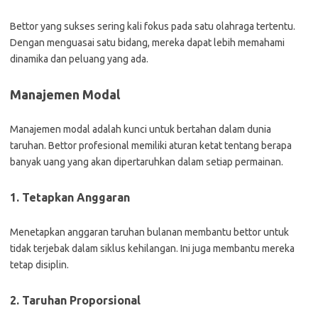
Bettor yang sukses sering kali fokus pada satu olahraga tertentu.
Dengan menguasai satu bidang, mereka dapat lebih memahami
dinamika dan peluang yang ada.
Manajemen Modal
Manajemen modal adalah kunci untuk bertahan dalam dunia
taruhan. Bettor profesional memiliki aturan ketat tentang berapa
banyak uang yang akan dipertaruhkan dalam setiap permainan.
1. Tetapkan Anggaran
Menetapkan anggaran taruhan bulanan membantu bettor untuk
tidak terjebak dalam siklus kehilangan. Ini juga membantu mereka
tetap disiplin.
2. Taruhan Proporsional