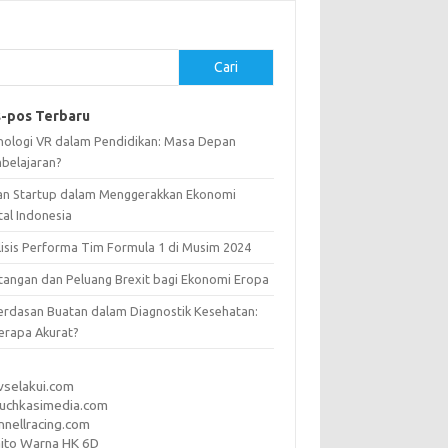
Cari
-pos Terbaru
nologi VR dalam Pendidikan: Masa Depan
belajaran?
an Startup dalam Menggerakkan Ekonomi
tal Indonesia
lisis Performa Tim Formula 1 di Musim 2024
tangan dan Peluang Brexit bagi Ekonomi Eropa
erdasan Buatan dalam Diagnostik Kesehatan:
erapa Akurat?
vselakui.com
uchkasimedia.com
nnellracing.com
ito Warna HK 6D