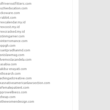
lfriveroutfitters.com
uzhieducation.com
eckoware.com
rabbit.com
rexcalendar.my.id
rexcost.my.id
rexcracked.my.id
stinmgarner.com
winterromance.com
wppgh.com
asantpradhanmd.com
ronislawmag.com
lvemoslacandela.com
easabia.com
akiba-enayati.com
othsearch.com
achingadcreative.com
xasnativeamericanlawsection.com
efemalepatient.com
opprowellness.com
pcheap.com
ethewomendesign.com