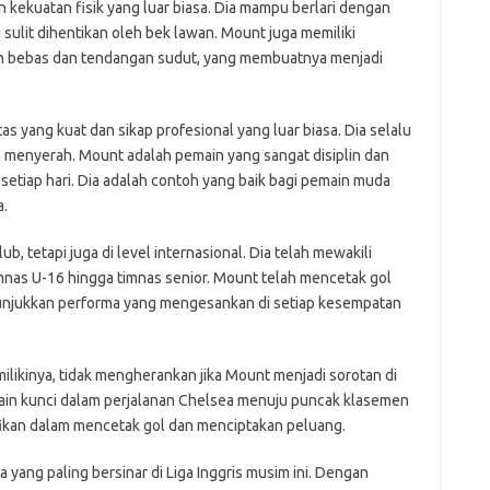
n kekuatan fisik yang luar biasa. Dia mampu berlari dengan
 sulit dihentikan oleh bek lawan. Mount juga memiliki
bebas dan tendangan sudut, yang membuatnya menjadi
as yang kuat dan sikap profesional yang luar biasa. Dia selalu
h menyerah. Mount adalah pemain yang sangat disiplin dan
setiap hari. Dia adalah contoh yang baik bagi pemain muda
a.
lub, tetapi juga di level internasional. Dia telah mewakili
 timnas U-16 hingga timnas senior. Mount telah mencetak gol
nunjukkan performa yang mengesankan di setiap kesempatan
likinya, tidak mengherankan jika Mount menjadi sorotan di
emain kunci dalam perjalanan Chelsea menuju puncak klasemen
fikan dalam mencetak gol dan menciptakan peluang.
ang paling bersinar di Liga Inggris musim ini. Dengan