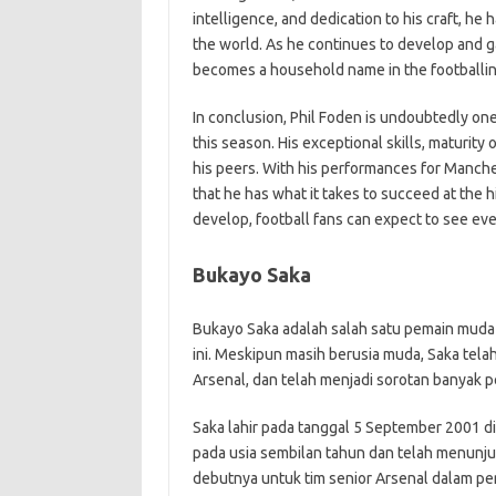
intelligence, and dedication to his craft, he
the world. As he continues to develop and ga
becomes a household name in the footballin
In conclusion, Phil Foden is undoubtedly one
this season. His exceptional skills, maturity 
his peers. With his performances for Manche
that he has what it takes to succeed at the 
develop, football fans can expect to see ev
Bukayo Saka
Bukayo Saka adalah salah satu pemain muda 
ini. Meskipun masih berusia muda, Saka tela
Arsenal, dan telah menjadi sorotan banyak 
Saka lahir pada tanggal 5 September 2001 d
pada usia sembilan tahun dan telah menunju
debutnya untuk tim senior Arsenal dalam per