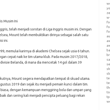
wo
yo
z
w-
fo
fo
ris, telah menjadi sorotan di Liga Inggris musim ini. Dengan
fo
ea, Mount telah membuktikan dirinya sebagai salah satu
au
i ini.
a
a
b
99, memulai karirnya di akademi Chelsea sejak usia 6 tahun.
b
ngan cepat naik ke tim utama klub. Pada musim 2017/2018,
sa
divisie Belanda, di mana dia mencetak 14 gol dalam 39
s
sh
sl
te
ikutnya, Mount segera mendapatkan tempat di skuad utama.
te
gustus 2019 dan sejak itu menjadi pemain kunci dalam tim.
th
r biasa, dengan kemampuan menggiring bola dan umpan yang
t
 baik dan sering kali menjadi pencipta peluang bagi rekan
t
w