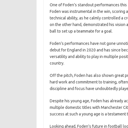
One of Foden’s standout performances this s
Foden was instrumental in the win, scoring a
technical ability, as he calmly controlled a cr
on the other hand, demonstrated his vision 
ball to set up a teammate for a goal.
Foden’s performances have not gone unnotic
debut for England in 2020 and has since bec
versatility and ability to play in multiple po
country.
Off the pitch, Foden has also shown great pr
hard work and commitment to training, often 
discipline and focus have undoubtedly played
Despite his young age, Foden has already ac
multiple domestic titles with Manchester Ci
success at such a young age is a testament to
Looking ahead, Foden’s future in football look