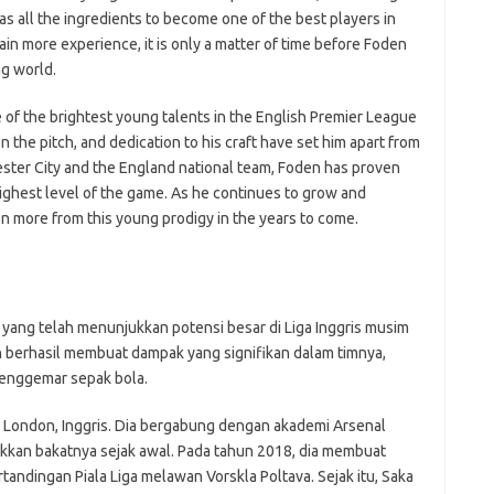
 has all the ingredients to become one of the best players in
in more experience, it is only a matter of time before Foden
g world.
 of the brightest young talents in the English Premier League
on the pitch, and dedication to his craft have set him apart from
ster City and the England national team, Foden has proven
highest level of the game. As he continues to grow and
en more from this young prodigy in the years to come.
yang telah menunjukkan potensi besar di Liga Inggris musim
h berhasil membuat dampak yang signifikan dalam timnya,
penggemar sepak bola.
i London, Inggris. Dia bergabung dengan akademi Arsenal
kkan bakatnya sejak awal. Pada tahun 2018, dia membuat
tandingan Piala Liga melawan Vorskla Poltava. Sejak itu, Saka