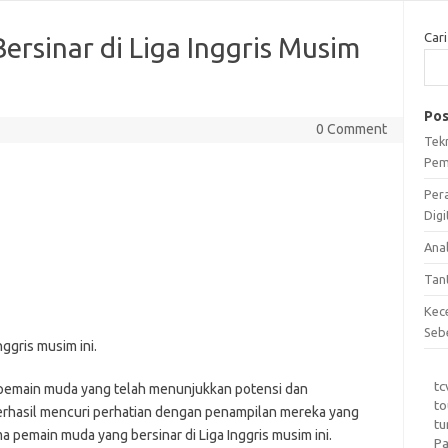
Cari
rsinar di Liga Inggris Musim
Pos
0 Comment
Tek
Pem
Per
Digi
Ana
Tan
Kec
Seb
ggris musim ini.
tc
pa pemain muda yang telah menunjukkan potensi dan
to
erhasil mencuri perhatian dengan penampilan mereka yang
tu
a pemain muda yang bersinar di Liga Inggris musim ini.
Pa