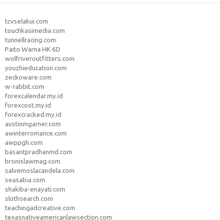
tcvselakui.com
touchkasimedia.com
tunnellracing.com
Paito Warna HK 6D
wolfriveroutfitters.com
youzhieducation.com
zeckoware.com
w-rabbit.com
forexcalendar.my.id
forexcost.my.id
forexcracked.my.id
austinmgarner.com
awinterromance.com
awppgh.com
basantpradhanmd.com
bronislawmag.com
salvemoslacandela.com
seasabia.com
shakiba-enayati.com
slothsearch.com
teachingadcreative.com
texasnativeamericanlawsection.com