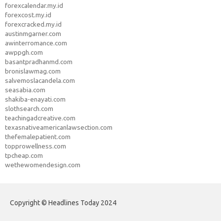
forexcalendar.my.id
forexcost.my.id
forexcracked.my.id
austinmgarner.com
awinterromance.com
awppgh.com
basantpradhanmd.com
bronislawmag.com
salvemoslacandela.com
seasabia.com
shakiba-enayati.com
slothsearch.com
teachingadcreative.com
texasnativeamericanlawsection.com
thefemalepatient.com
topprowellness.com
tpcheap.com
wethewomendesign.com
Copyright © Headlines Today 2024