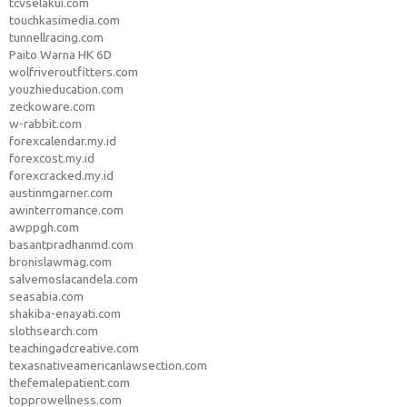
tcvselakui.com
touchkasimedia.com
tunnellracing.com
Paito Warna HK 6D
wolfriveroutfitters.com
youzhieducation.com
zeckoware.com
w-rabbit.com
forexcalendar.my.id
forexcost.my.id
forexcracked.my.id
austinmgarner.com
awinterromance.com
awppgh.com
basantpradhanmd.com
bronislawmag.com
salvemoslacandela.com
seasabia.com
shakiba-enayati.com
slothsearch.com
teachingadcreative.com
texasnativeamericanlawsection.com
thefemalepatient.com
topprowellness.com