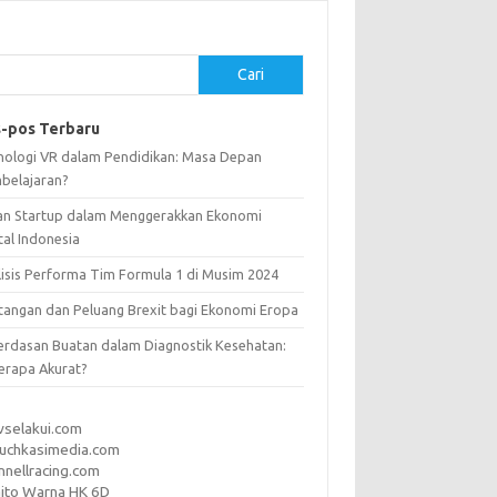
Cari
-pos Terbaru
nologi VR dalam Pendidikan: Masa Depan
belajaran?
an Startup dalam Menggerakkan Ekonomi
tal Indonesia
lisis Performa Tim Formula 1 di Musim 2024
tangan dan Peluang Brexit bagi Ekonomi Eropa
erdasan Buatan dalam Diagnostik Kesehatan:
erapa Akurat?
vselakui.com
uchkasimedia.com
nnellracing.com
ito Warna HK 6D