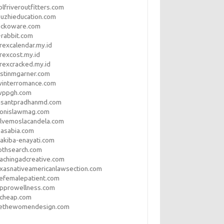
lfriveroutfitters.com
uzhieducation.com
eckoware.com
rabbit.com
rexcalendar.my.id
rexcost.my.id
rexcracked.my.id
stinmgarner.com
winterromance.com
wppgh.com
asantpradhanmd.com
ronislawmag.com
lvemoslacandela.com
easabia.com
akiba-enayati.com
othsearch.com
achingadcreative.com
xasnativeamericanlawsection.com
efemalepatient.com
opprowellness.com
pcheap.com
ethewomendesign.com