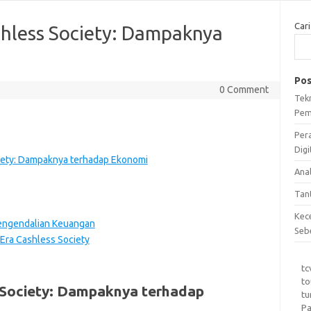
Cari
hless Society: Dampaknya
Pos
0 Comment
Tek
Pem
Per
Digi
ety: Dampaknya terhadap Ekonomi
Ana
Tan
Kec
Pengendalian Keuangan
Seb
ra Cashless Society
tc
to
Society: Dampaknya terhadap
tu
Pa