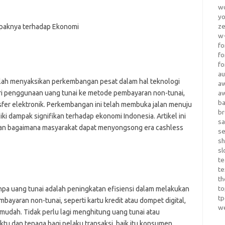
wo
yo
z
w-
fo
fo
fo
au
elah menyaksikan perkembangan pesat dalam hal teknologi
a
ri penggunaan uang tunai ke metode pembayaran non-tunai,
a
b
ansfer elektronik. Perkembangan ini telah membuka jalan menuju
b
ki dampak signifikan terhadap ekonomi Indonesia. Artikel ini
sa
n bagaimana masyarakat dapat menyongsong era cashless
s
sh
sl
te
te
th
t
npa uang tunai adalah peningkatan efisiensi dalam melakukan
t
yaran non-tunai, seperti kartu kredit atau dompet digital,
w
mudah. Tidak perlu lagi menghitung uang tunai atau
u dan tenaga bagi pelaku transaksi, baik itu konsumen