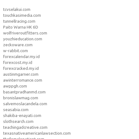
tcvselakui.com
touchkasimedia.com
tunnellracing.com
Paito Warna HK 6D
wolfriveroutfitters.com
youzhieducation.com
zeckoware.com
w-rabbit.com
forexcalendar.my.id
forexcost.my.id
forexcracked.my.id
austinmgarner.com
awinterromance.com
awppgh.com
basantpradhanmd.com
bronislawmag.com
salvemoslacandela.com
seasabia.com
shakiba-enayati.com
slothsearch.com
teachingadcreative.com
texasnativeamericanlawsection.com
thefemalepatient.com