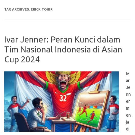
TAG ARCHIVES:
ERICK TOHIR
Ivar Jenner: Peran Kunci dalam
Tim Nasional Indonesia di Asian
Cup 2024
Iv
ar
Je
nn
er
m
en
ja
di