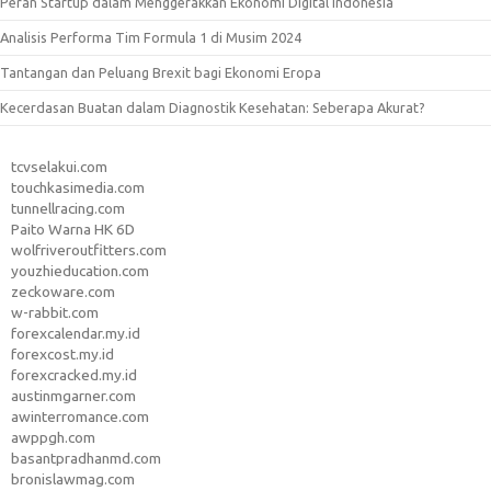
Peran Startup dalam Menggerakkan Ekonomi Digital Indonesia
Analisis Performa Tim Formula 1 di Musim 2024
Tantangan dan Peluang Brexit bagi Ekonomi Eropa
Kecerdasan Buatan dalam Diagnostik Kesehatan: Seberapa Akurat?
tcvselakui.com
touchkasimedia.com
tunnellracing.com
Paito Warna HK 6D
wolfriveroutfitters.com
youzhieducation.com
zeckoware.com
w-rabbit.com
forexcalendar.my.id
forexcost.my.id
forexcracked.my.id
austinmgarner.com
awinterromance.com
awppgh.com
basantpradhanmd.com
bronislawmag.com