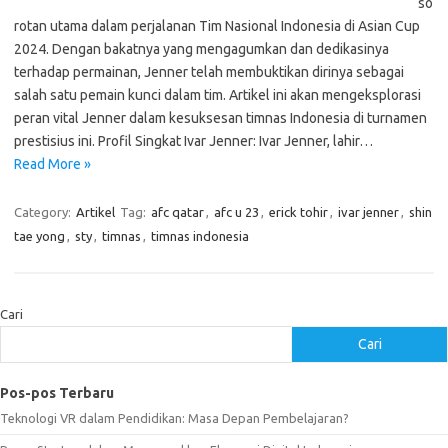
so
rotan utama dalam perjalanan Tim Nasional Indonesia di Asian Cup
2024. Dengan bakatnya yang mengagumkan dan dedikasinya
terhadap permainan, Jenner telah membuktikan dirinya sebagai
salah satu pemain kunci dalam tim. Artikel ini akan mengeksplorasi
peran vital Jenner dalam kesuksesan timnas Indonesia di turnamen
prestisius ini. Profil Singkat Ivar Jenner: Ivar Jenner, lahir…
Read More »
Category:
Artikel
Tag:
afc qatar
,
afc u 23
,
erick tohir
,
ivar jenner
,
shin
tae yong
,
sty
,
timnas
,
timnas indonesia
Cari
Cari
Pos-pos Terbaru
Teknologi VR dalam Pendidikan: Masa Depan Pembelajaran?