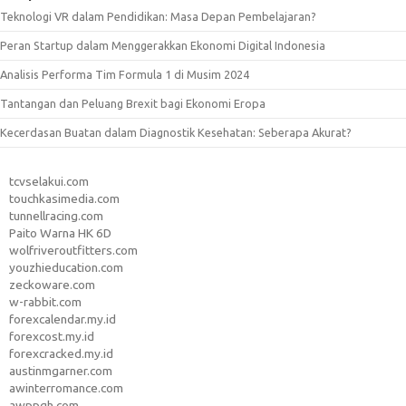
Teknologi VR dalam Pendidikan: Masa Depan Pembelajaran?
Peran Startup dalam Menggerakkan Ekonomi Digital Indonesia
Analisis Performa Tim Formula 1 di Musim 2024
Tantangan dan Peluang Brexit bagi Ekonomi Eropa
Kecerdasan Buatan dalam Diagnostik Kesehatan: Seberapa Akurat?
tcvselakui.com
touchkasimedia.com
tunnellracing.com
Paito Warna HK 6D
wolfriveroutfitters.com
youzhieducation.com
zeckoware.com
w-rabbit.com
forexcalendar.my.id
forexcost.my.id
forexcracked.my.id
austinmgarner.com
awinterromance.com
awppgh.com