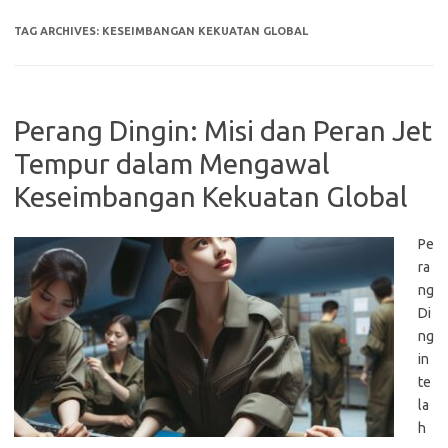
TAG ARCHIVES:
KESEIMBANGAN KEKUATAN GLOBAL
Perang Dingin: Misi dan Peran Jet
Tempur dalam Mengawal
Keseimbangan Kekuatan Global
Pe
ra
ng
Di
ng
in
te
la
h