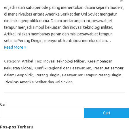
m
enjadi salah satu periode paling menentukan dalam sejarah modern,
di mana rivalitas antara Amerika Serikat dan Uni Soviet mengatur
dinamika geopolitik dunia. Dalam pertarungan ini, pesawat jet
tempur menjadi simbol kekuatan dan inovasi teknologi militer.
Artikel ini akan membahas peran dan misi pesawat jet tempur
selama Perang Dingin, menyoroti kontribusi mereka dalam…
Read More »
Category:
Artikel
Tag:
Inovasi Teknologi Militer
,
Keseimbangan
Kekuatan Global
,
Konflik Regional dan Pesawat Jet
,
Peran Jet Tempur
dalam Geopolitik
,
Perang Dingin
,
Pesawat Jet Tempur Perang Dingin
,
Rivalitas Amerika Serikat dan Uni Soviet.
Cari
Cari
Pos-pos Terbaru