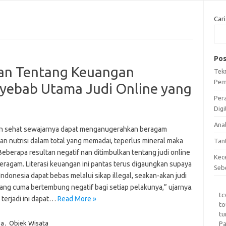
Cari
Pos
n Tentang Keuangan
Tek
Pem
yebab Utama Judi Online yang
Per
Digi
Ana
 sehat sewajarnya dapat menganugerahkan beragam
an nutrisi dalam total yang memadai, teperlus mineral maka
Tan
 Beberapa resultan negatif nan ditimbulkan tentang judi online
Kec
beragam. Literasi keuangan ini pantas terus digaungkan supaya
Seb
ndonesia dapat bebas melalui sikap illegal, seakan-akan judi
yang cuma bertembung negatif bagi setiap pelakunya,” ujarnya.
tc
terjadi ini dapat…
Read More »
to
tu
a
,
Objek Wisata
Pa