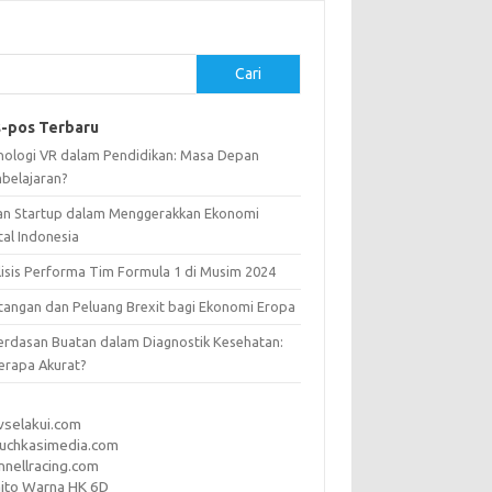
Cari
-pos Terbaru
nologi VR dalam Pendidikan: Masa Depan
belajaran?
an Startup dalam Menggerakkan Ekonomi
tal Indonesia
lisis Performa Tim Formula 1 di Musim 2024
tangan dan Peluang Brexit bagi Ekonomi Eropa
erdasan Buatan dalam Diagnostik Kesehatan:
erapa Akurat?
vselakui.com
uchkasimedia.com
nnellracing.com
ito Warna HK 6D