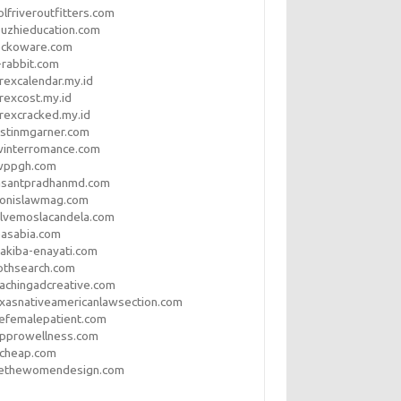
lfriveroutfitters.com
uzhieducation.com
eckoware.com
rabbit.com
rexcalendar.my.id
rexcost.my.id
rexcracked.my.id
stinmgarner.com
winterromance.com
wppgh.com
asantpradhanmd.com
ronislawmag.com
lvemoslacandela.com
easabia.com
akiba-enayati.com
othsearch.com
achingadcreative.com
xasnativeamericanlawsection.com
efemalepatient.com
opprowellness.com
pcheap.com
ethewomendesign.com