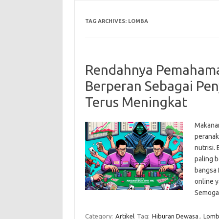
TAG ARCHIVES:
LOMBA
Rendahnya Pemahama
Berperan Sebagai Pen
Terus Meningkat
Makanan
peranak
nutrisi.
paling 
bangsa I
online 
Semoga 
Category:
Artikel
Tag:
Hiburan Dewasa
,
Lomb