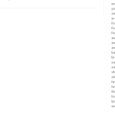
wo
yo
z
w-
fo
fo
fo
au
a
a
b
b
sa
s
sh
sl
te
te
th
t
t
w