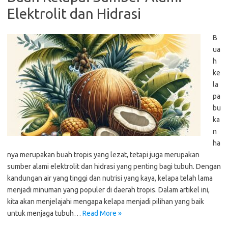
Elektrolit dan Hidrasi
B
ua
h
ke
la
pa
bu
ka
n
ha
nya merupakan buah tropis yang lezat, tetapi juga merupakan
sumber alami elektrolit dan hidrasi yang penting bagi tubuh. Dengan
kandungan air yang tinggi dan nutrisi yang kaya, kelapa telah lama
menjadi minuman yang populer di daerah tropis. Dalam artikel ini,
kita akan menjelajahi mengapa kelapa menjadi pilihan yang baik
untuk menjaga tubuh…
Read More »