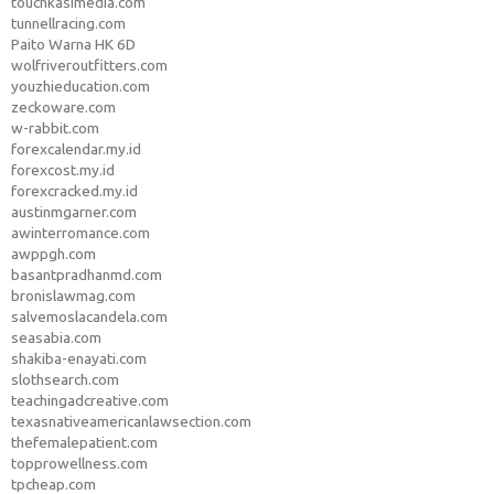
touchkasimedia.com
tunnellracing.com
Paito Warna HK 6D
wolfriveroutfitters.com
youzhieducation.com
zeckoware.com
w-rabbit.com
forexcalendar.my.id
forexcost.my.id
forexcracked.my.id
austinmgarner.com
awinterromance.com
awppgh.com
basantpradhanmd.com
bronislawmag.com
salvemoslacandela.com
seasabia.com
shakiba-enayati.com
slothsearch.com
teachingadcreative.com
texasnativeamericanlawsection.com
thefemalepatient.com
topprowellness.com
tpcheap.com