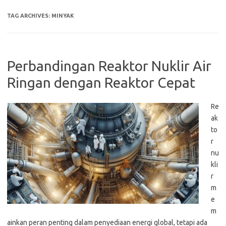
TAG ARCHIVES:
MINYAK
Perbandingan Reaktor Nuklir Air
Ringan dengan Reaktor Cepat
Re
ak
to
r
nu
kli
r
m
e
m
ainkan peran penting dalam penyediaan energi global, tetapi ada