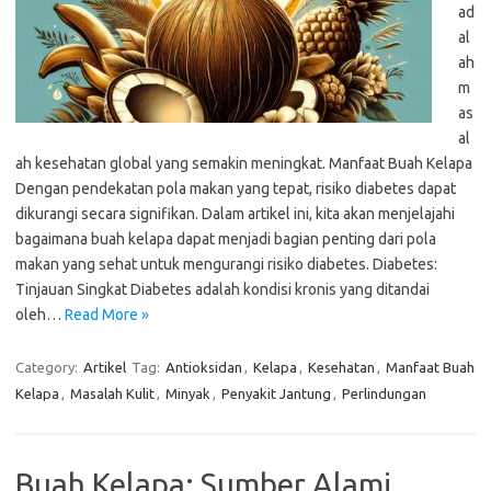
ad
al
ah
m
as
al
ah kesehatan global yang semakin meningkat. Manfaat Buah Kelapa
Dengan pendekatan pola makan yang tepat, risiko diabetes dapat
dikurangi secara signifikan. Dalam artikel ini, kita akan menjelajahi
bagaimana buah kelapa dapat menjadi bagian penting dari pola
makan yang sehat untuk mengurangi risiko diabetes. Diabetes:
Tinjauan Singkat Diabetes adalah kondisi kronis yang ditandai
oleh…
Read More »
Category:
Artikel
Tag:
Antioksidan
,
Kelapa
,
Kesehatan
,
Manfaat Buah
Kelapa
,
Masalah Kulit
,
Minyak
,
Penyakit Jantung
,
Perlindungan
Buah Kelapa: Sumber Alami