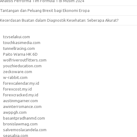
Analisis Performa Tim Formula 1 di Musim 2024
Tantangan dan Peluang Brexit bagi Ekonomi Eropa
Kecerdasan Buatan dalam Diagnostik Kesehatan: Seberapa Akurat?
tcvselakui.com
touchkasimedia.com
tunnellracing.com
Paito Warna HK 6D
wolfriveroutfitters.com
youzhieducation.com
zeckoware.com
w-rabbit.com
forexcalendar.my.id
forexcost.my.id
forexcracked.my.id
austinmgarner.com
awinterromance.com
awppgh.com
basantpradhanmd.com
bronislawmag.com
salvemoslacandela.com
seasabia.com