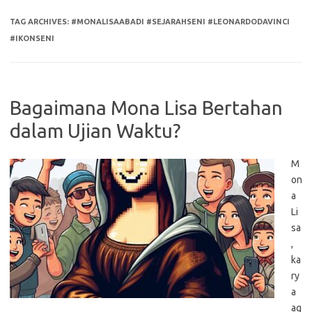
TAG ARCHIVES:
#MONALISAABADI #SEJARAHSENI #LEONARDODAVINCI
#IKONSENI
Bagaimana Mona Lisa Bertahan
dalam Ujian Waktu?
M
on
a
Li
sa
,
ka
ry
a
ag