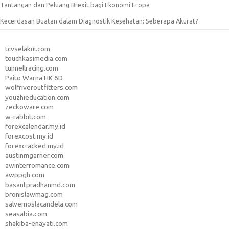
Tantangan dan Peluang Brexit bagi Ekonomi Eropa
Kecerdasan Buatan dalam Diagnostik Kesehatan: Seberapa Akurat?
tcvselakui.com
touchkasimedia.com
tunnellracing.com
Paito Warna HK 6D
wolfriveroutfitters.com
youzhieducation.com
zeckoware.com
w-rabbit.com
forexcalendar.my.id
forexcost.my.id
forexcracked.my.id
austinmgarner.com
awinterromance.com
awppgh.com
basantpradhanmd.com
bronislawmag.com
salvemoslacandela.com
seasabia.com
shakiba-enayati.com