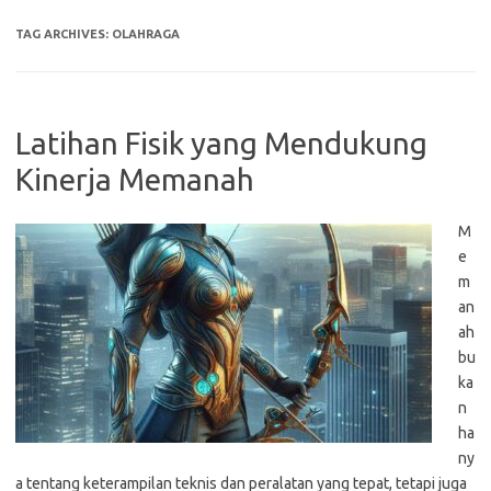
TAG ARCHIVES:
OLAHRAGA
Latihan Fisik yang Mendukung
Kinerja Memanah
M
e
m
an
ah
bu
ka
n
ha
ny
a tentang keterampilan teknis dan peralatan yang tepat, tetapi juga