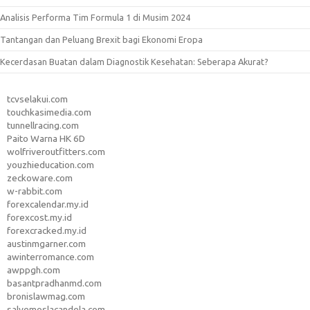
Analisis Performa Tim Formula 1 di Musim 2024
Tantangan dan Peluang Brexit bagi Ekonomi Eropa
Kecerdasan Buatan dalam Diagnostik Kesehatan: Seberapa Akurat?
tcvselakui.com
touchkasimedia.com
tunnellracing.com
Paito Warna HK 6D
wolfriveroutfitters.com
youzhieducation.com
zeckoware.com
w-rabbit.com
forexcalendar.my.id
forexcost.my.id
forexcracked.my.id
austinmgarner.com
awinterromance.com
awppgh.com
basantpradhanmd.com
bronislawmag.com
salvemoslacandela.com