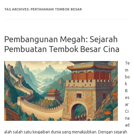
TAG ARCHIVES:
PERTAHANAN TEMBOK BESAR
Pembangunan Megah: Sejarah
Pembuatan Tembok Besar Cina
Te
m
bo
k
B
es
ar
Ci
na
ad
alah salah satu keajaiban dunia yang menakjubkan. Dengan sejarah