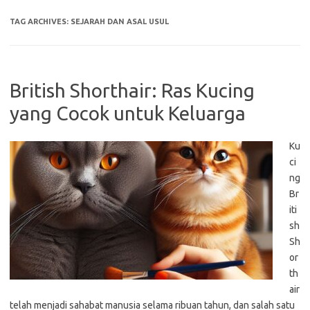
TAG ARCHIVES:
SEJARAH DAN ASAL USUL
British Shorthair: Ras Kucing
yang Cocok untuk Keluarga
Ku
ci
ng
Br
iti
sh
Sh
or
th
air
telah menjadi sahabat manusia selama ribuan tahun, dan salah satu