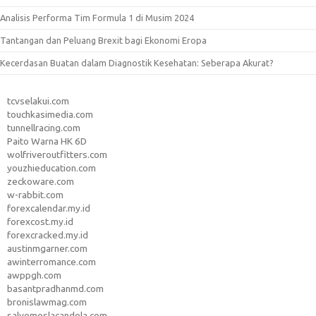
Analisis Performa Tim Formula 1 di Musim 2024
Tantangan dan Peluang Brexit bagi Ekonomi Eropa
Kecerdasan Buatan dalam Diagnostik Kesehatan: Seberapa Akurat?
tcvselakui.com
touchkasimedia.com
tunnellracing.com
Paito Warna HK 6D
wolfriveroutfitters.com
youzhieducation.com
zeckoware.com
w-rabbit.com
forexcalendar.my.id
forexcost.my.id
forexcracked.my.id
austinmgarner.com
awinterromance.com
awppgh.com
basantpradhanmd.com
bronislawmag.com
salvemoslacandela.com