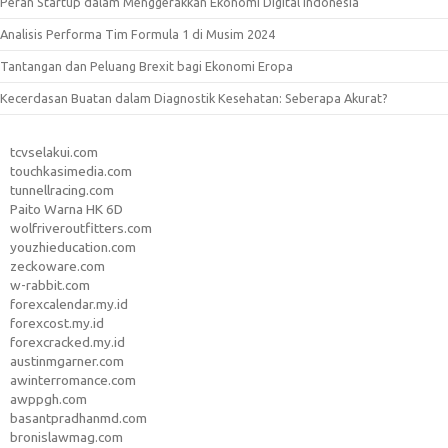
Peran Startup dalam Menggerakkan Ekonomi Digital Indonesia
Analisis Performa Tim Formula 1 di Musim 2024
Tantangan dan Peluang Brexit bagi Ekonomi Eropa
Kecerdasan Buatan dalam Diagnostik Kesehatan: Seberapa Akurat?
tcvselakui.com
touchkasimedia.com
tunnellracing.com
Paito Warna HK 6D
wolfriveroutfitters.com
youzhieducation.com
zeckoware.com
w-rabbit.com
forexcalendar.my.id
forexcost.my.id
forexcracked.my.id
austinmgarner.com
awinterromance.com
awppgh.com
basantpradhanmd.com
bronislawmag.com