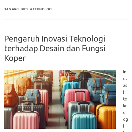
TAG ARCHIVES:
#TEKNOLOGI
Pengaruh Inovasi Teknologi
terhadap Desain dan Fungsi
Koper
In
ov
as
i
te
kn
ol
og
i