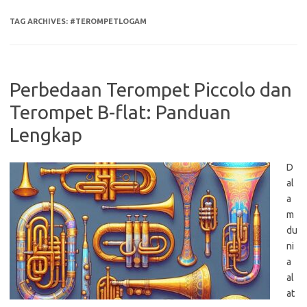
TAG ARCHIVES:
#TEROMPETLOGAM
Perbedaan Terompet Piccolo dan
Terompet B-flat: Panduan
Lengkap
D
al
a
m
du
ni
a
al
at