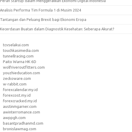
Peran Startup dalam Menggerakkan Ekonomi Digital Indonesia
Analisis Performa Tim Formula 1 di Musim 2024
Tantangan dan Peluang Brexit bagi Ekonomi Eropa
Kecerdasan Buatan dalam Diagnostik Kesehatan: Seberapa Akurat?
tcvselakui.com
touchkasimedia.com
tunnellracing.com
Paito Warna HK 6D
wolfriveroutfitters.com
youzhieducation.com
zeckoware.com
w-rabbit.com
forexcalendar.my.id
forexcost.my.id
forexcracked.my.id
austinmgarner.com
awinterromance.com
awppgh.com
basantpradhanmd.com
bronislawmag.com