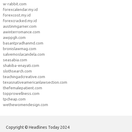
w-rabbit.com
forexcalendar.my.id
forexcost.my.id
forexcracked.my.id
austinmgarner.com
awinterromance.com
awppgh.com
basantpradhanmd.com
bronislawmag.com
salvemoslacandela.com
seasabia.com
shakiba-enayati.com
slothsearch.com
teachingadcreative.com
texasnativeamericanlawsection.com
thefemalepatient.com
topprowellness.com
tpcheap.com
wethewomendesign.com
Copyright © Headlines Today 2024