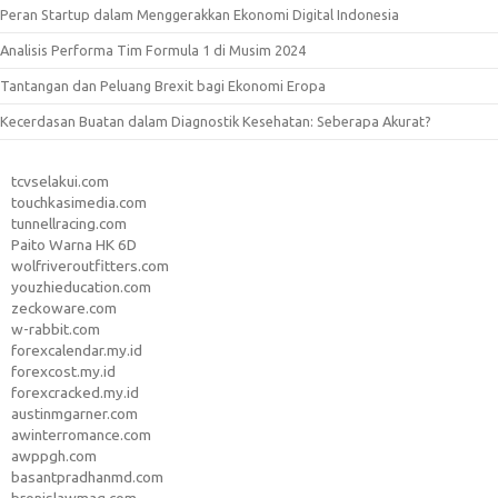
Peran Startup dalam Menggerakkan Ekonomi Digital Indonesia
Analisis Performa Tim Formula 1 di Musim 2024
Tantangan dan Peluang Brexit bagi Ekonomi Eropa
Kecerdasan Buatan dalam Diagnostik Kesehatan: Seberapa Akurat?
tcvselakui.com
touchkasimedia.com
tunnellracing.com
Paito Warna HK 6D
wolfriveroutfitters.com
youzhieducation.com
zeckoware.com
w-rabbit.com
forexcalendar.my.id
forexcost.my.id
forexcracked.my.id
austinmgarner.com
awinterromance.com
awppgh.com
basantpradhanmd.com
bronislawmag.com