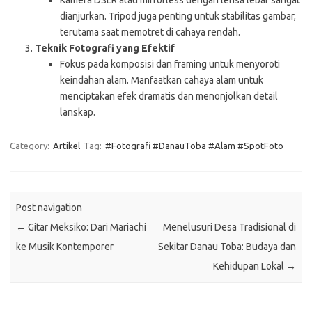
Kamera DSLR atau mirrorless dengan lensa lebar sangat
dianjurkan. Tripod juga penting untuk stabilitas gambar,
terutama saat memotret di cahaya rendah.
Teknik Fotografi yang Efektif
Fokus pada komposisi dan framing untuk menyoroti
keindahan alam. Manfaatkan cahaya alam untuk
menciptakan efek dramatis dan menonjolkan detail
lanskap.
Category:
Artikel
Tag:
#Fotografi #DanauToba #Alam #SpotFoto
Post navigation
←
Gitar Meksiko: Dari Mariachi
Menelusuri Desa Tradisional di
ke Musik Kontemporer
Sekitar Danau Toba: Budaya dan
Kehidupan Lokal
→