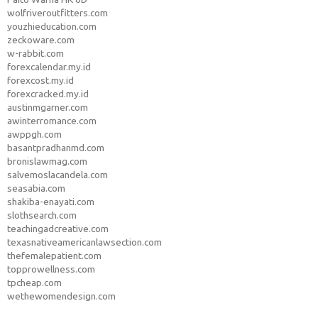
wolfriveroutfitters.com
youzhieducation.com
zeckoware.com
w-rabbit.com
forexcalendar.my.id
forexcost.my.id
forexcracked.my.id
austinmgarner.com
awinterromance.com
awppgh.com
basantpradhanmd.com
bronislawmag.com
salvemoslacandela.com
seasabia.com
shakiba-enayati.com
slothsearch.com
teachingadcreative.com
texasnativeamericanlawsection.com
thefemalepatient.com
topprowellness.com
tpcheap.com
wethewomendesign.com