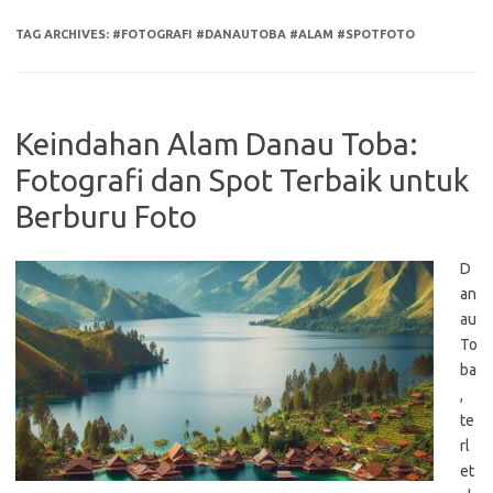
TAG ARCHIVES:
#FOTOGRAFI #DANAUTOBA #ALAM #SPOTFOTO
Keindahan Alam Danau Toba:
Fotografi dan Spot Terbaik untuk
Berburu Foto
D
an
au
To
ba
,
te
rl
et