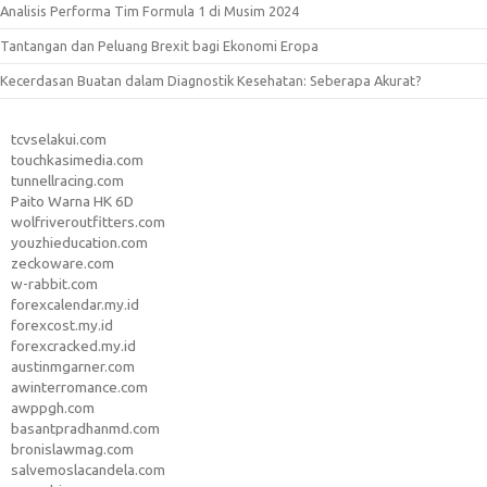
Analisis Performa Tim Formula 1 di Musim 2024
Tantangan dan Peluang Brexit bagi Ekonomi Eropa
Kecerdasan Buatan dalam Diagnostik Kesehatan: Seberapa Akurat?
tcvselakui.com
touchkasimedia.com
tunnellracing.com
Paito Warna HK 6D
wolfriveroutfitters.com
youzhieducation.com
zeckoware.com
w-rabbit.com
forexcalendar.my.id
forexcost.my.id
forexcracked.my.id
austinmgarner.com
awinterromance.com
awppgh.com
basantpradhanmd.com
bronislawmag.com
salvemoslacandela.com