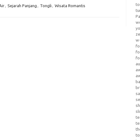
to
Air
,
Sejarah Panjang
,
Tongli
,
Wisata Romantis
tu
Pa
wo
yo
z
w-
fo
fo
fo
au
a
a
b
b
sa
s
sh
sl
te
te
th
t