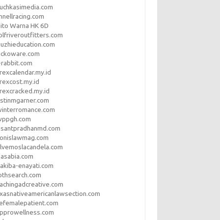
uchkasimedia.com
nnellracing.com
ito Warna HK 6D
lfriveroutfitters.com
uzhieducation.com
eckoware.com
rabbit.com
rexcalendar.my.id
rexcost.my.id
rexcracked.my.id
stinmgarner.com
winterromance.com
wppgh.com
asantpradhanmd.com
ronislawmag.com
lvemoslacandela.com
easabia.com
akiba-enayati.com
othsearch.com
achingadcreative.com
xasnativeamericanlawsection.com
efemalepatient.com
opprowellness.com