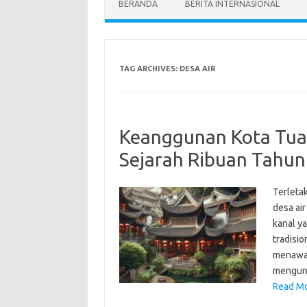
BERANDA
BERITA INTERNASIONAL
TAG ARCHIVES:
DESA AIR
Keanggunan Kota Tua 
Sejarah Ribuan Tahun
Terletak
desa air
kanal y
tradisio
menawark
mengung
Read Mo