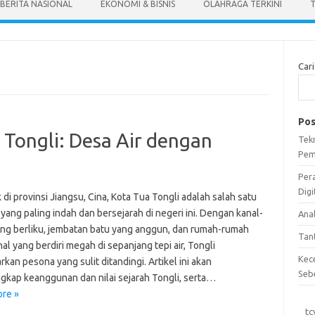
BERITA NASIONAL
EKONOMI & BISNIS
OLAHRAGA TERKINI
T
Cari
Pos
Tongli: Desa Air dengan
Tek
Pem
Per
Digi
 di provinsi Jiangsu, Cina, Kota Tua Tongli adalah salah satu
 yang paling indah dan bersejarah di negeri ini. Dengan kanal-
Ana
ang berliku, jembatan batu yang anggun, dan rumah-rumah
Tan
nal yang berdiri megah di sepanjang tepi air, Tongli
Kec
an pesona yang sulit ditandingi. Artikel ini akan
Seb
kap keanggunan dan nilai sejarah Tongli, serta…
re »
tc