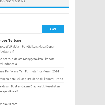
EKNOLOGI & SAINS
Cari
-pos Terbaru
nologi VR dalam Pendidikan: Masa Depan
belajaran?
an Startup dalam Menggerakkan Ekonomi
tal Indonesia
lisis Performa Tim Formula 1 di Musim 2024
tangan dan Peluang Brexit bagi Ekonomi Eropa
erdasan Buatan dalam Diagnostik Kesehatan:
erapa Akurat?
vselakui.com