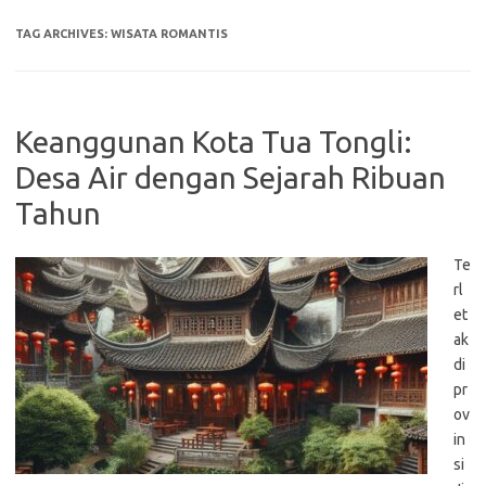
TAG ARCHIVES:
WISATA ROMANTIS
Keanggunan Kota Tua Tongli:
Desa Air dengan Sejarah Ribuan
Tahun
Te
rl
et
ak
di
pr
ov
in
si