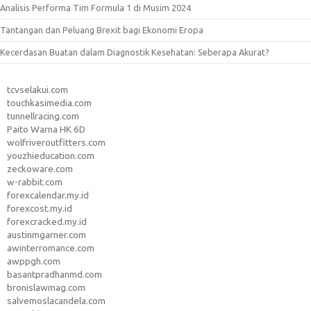
Analisis Performa Tim Formula 1 di Musim 2024
Tantangan dan Peluang Brexit bagi Ekonomi Eropa
Kecerdasan Buatan dalam Diagnostik Kesehatan: Seberapa Akurat?
tcvselakui.com
touchkasimedia.com
tunnellracing.com
Paito Warna HK 6D
wolfriveroutfitters.com
youzhieducation.com
zeckoware.com
w-rabbit.com
forexcalendar.my.id
forexcost.my.id
forexcracked.my.id
austinmgarner.com
awinterromance.com
awppgh.com
basantpradhanmd.com
bronislawmag.com
salvemoslacandela.com