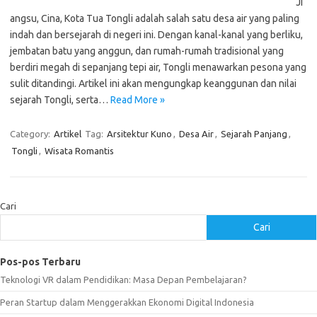
Ji
angsu, Cina, Kota Tua Tongli adalah salah satu desa air yang paling
indah dan bersejarah di negeri ini. Dengan kanal-kanal yang berliku,
jembatan batu yang anggun, dan rumah-rumah tradisional yang
berdiri megah di sepanjang tepi air, Tongli menawarkan pesona yang
sulit ditandingi. Artikel ini akan mengungkap keanggunan dan nilai
sejarah Tongli, serta…
Read More »
Category:
Artikel
Tag:
Arsitektur Kuno
,
Desa Air
,
Sejarah Panjang
,
Tongli
,
Wisata Romantis
Cari
Cari
Pos-pos Terbaru
Teknologi VR dalam Pendidikan: Masa Depan Pembelajaran?
Peran Startup dalam Menggerakkan Ekonomi Digital Indonesia