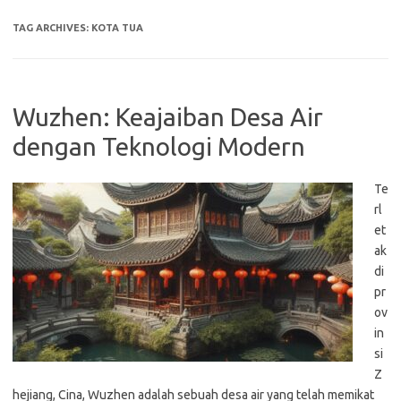
TAG ARCHIVES:
KOTA TUA
Wuzhen: Keajaiban Desa Air
dengan Teknologi Modern
Te
rl
et
ak
di
pr
ov
in
si
Z
hejiang, Cina, Wuzhen adalah sebuah desa air yang telah memikat