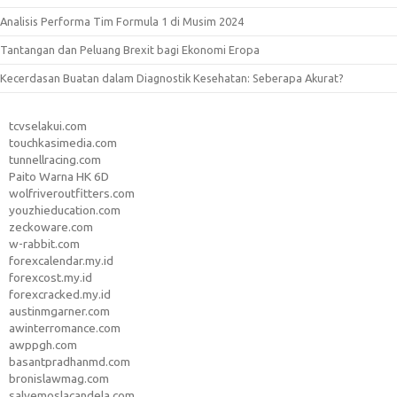
Analisis Performa Tim Formula 1 di Musim 2024
Tantangan dan Peluang Brexit bagi Ekonomi Eropa
Kecerdasan Buatan dalam Diagnostik Kesehatan: Seberapa Akurat?
tcvselakui.com
touchkasimedia.com
tunnellracing.com
Paito Warna HK 6D
wolfriveroutfitters.com
youzhieducation.com
zeckoware.com
w-rabbit.com
forexcalendar.my.id
forexcost.my.id
forexcracked.my.id
austinmgarner.com
awinterromance.com
awppgh.com
basantpradhanmd.com
bronislawmag.com
salvemoslacandela.com