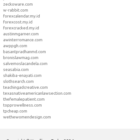
zeckoware.com
w-rabbit.com
forexcalendar.my.id
forexcost.my.id
forexcracked.my.id
austinmgarner.com
awinterromance.com
awppgh.com
basantpradhanmd.com
bronislawmag.com
salvemoslacandela.com
seasabia.com
shakiba-enayati.com
slothsearch.com
teachingadcreative.com
texasnativeamericanlawsection.com
thefemalepatient.com
topprowellness.com
tpcheap.com
wethewomendesign.com