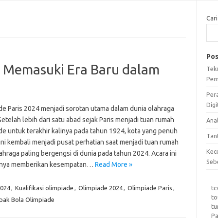
Cari
Pos
: Memasuki Era Baru dalam
Tek
Pem
Per
Digi
de Paris 2024 menjadi sorotan utama dalam dunia olahraga
Setelah lebih dari satu abad sejak Paris menjadi tuan rumah
Ana
de untuk terakhir kalinya pada tahun 1924, kota yang penuh
Tan
ini kembali menjadi pusat perhatian saat menjadi tuan rumah
Kec
ahraga paling bergengsi di dunia pada tahun 2024. Acara ini
Seb
hanya memberikan kesempatan…
Read More »
tc
2024
,
Kualifikasi olimpiade
,
Olimpiade 2024
,
Olimpiade Paris
,
to
pak Bola Olimpiade
tu
Pa