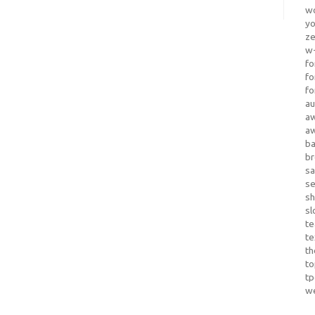
wo
yo
z
w-
fo
fo
fo
au
a
a
b
b
sa
s
sh
sl
te
te
th
t
t
w