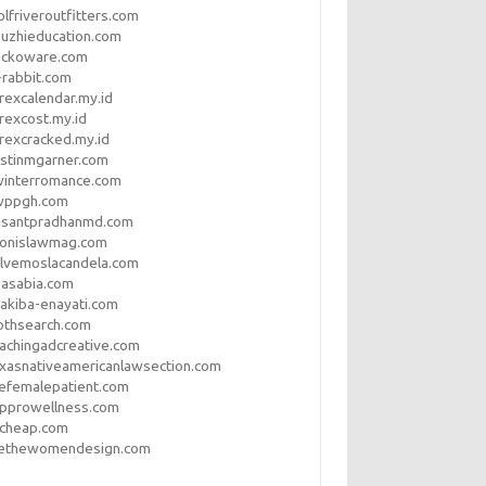
lfriveroutfitters.com
uzhieducation.com
eckoware.com
rabbit.com
rexcalendar.my.id
rexcost.my.id
rexcracked.my.id
stinmgarner.com
winterromance.com
wppgh.com
asantpradhanmd.com
ronislawmag.com
lvemoslacandela.com
easabia.com
akiba-enayati.com
othsearch.com
achingadcreative.com
xasnativeamericanlawsection.com
efemalepatient.com
opprowellness.com
pcheap.com
ethewomendesign.com