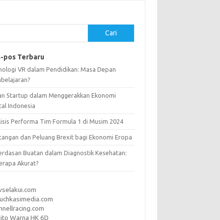
Cari
-pos Terbaru
nologi VR dalam Pendidikan: Masa Depan
belajaran?
an Startup dalam Menggerakkan Ekonomi
tal Indonesia
lisis Performa Tim Formula 1 di Musim 2024
tangan dan Peluang Brexit bagi Ekonomi Eropa
erdasan Buatan dalam Diagnostik Kesehatan:
erapa Akurat?
vselakui.com
uchkasimedia.com
nnellracing.com
ito Warna HK 6D