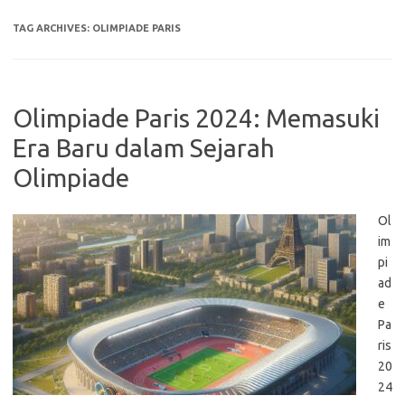
TAG ARCHIVES:
OLIMPIADE PARIS
Olimpiade Paris 2024: Memasuki
Era Baru dalam Sejarah
Olimpiade
Ol
im
pi
ad
e
Pa
ris
20
24