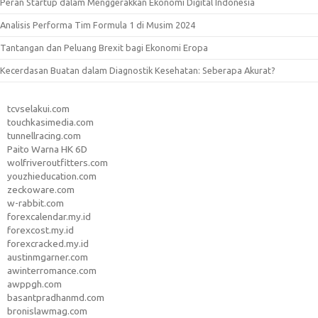
Peran Startup dalam Menggerakkan Ekonomi Digital Indonesia
Analisis Performa Tim Formula 1 di Musim 2024
Tantangan dan Peluang Brexit bagi Ekonomi Eropa
Kecerdasan Buatan dalam Diagnostik Kesehatan: Seberapa Akurat?
tcvselakui.com
touchkasimedia.com
tunnellracing.com
Paito Warna HK 6D
wolfriveroutfitters.com
youzhieducation.com
zeckoware.com
w-rabbit.com
forexcalendar.my.id
forexcost.my.id
forexcracked.my.id
austinmgarner.com
awinterromance.com
awppgh.com
basantpradhanmd.com
bronislawmag.com